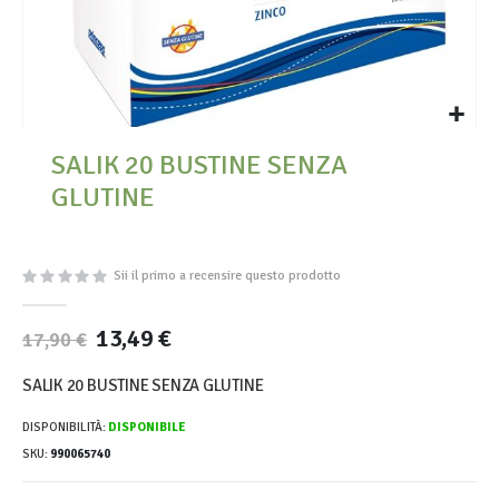
Vai
SALIK 20 BUSTINE SENZA
all'inizio
della
GLUTINE
galleria
di
immagini
Sii il primo a recensire questo prodotto
13,49 €
17,90 €
SALIK 20 BUSTINE SENZA GLUTINE
DISPONIBILITÀ:
DISPONIBILE
SKU
990065740