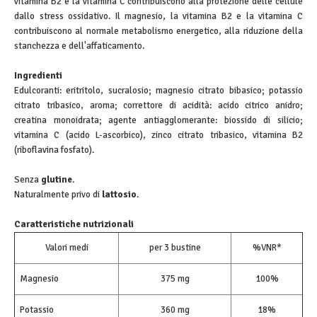
vitamina B2 e la vitamina C contribuiscono alla protezione delle cellule
dallo stress ossidativo. Il magnesio, la vitamina B2 e la vitamina C
contribuiscono al normale metabolismo energetico, alla riduzione della
stanchezza e dell'affaticamento.
Ingredienti
Edulcoranti: eritritolo, sucralosio; magnesio citrato bibasico; potassio
citrato tribasico, aroma; correttore di acidità: acido citrico anidro;
creatina monoidrata; agente antiagglomerante: biossido di silicio;
vitamina C (acido L-ascorbico), zinco citrato tribasico, vitamina B2
(riboflavina fosfato).
Senza
glutine
.
Naturalmente privo di
lattosio
.
Caratteristiche nutrizionali
Valori medi
per 3 bustine
%VNR*
Magnesio
375 mg
100%
Potassio
360 mg
18%