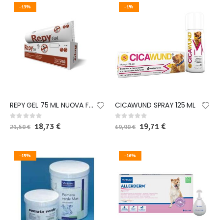
-13%
-1%
REPY GEL 75 ML NUOVA FORMULA
CICAWUND SPRAY 125 ML
Rating:
Rating:
0%
0%
Special
18,73 €
Special
19,71 €
21,50 €
19,90 €
Price
Price
-15%
-16%