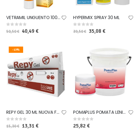
VETRAMIL UNGUENTO 100 G
HYPERMIX SPRAY 30 ML
Rating:
Rating:
0%
0%
Special
40,49 €
Special
35,08 €
50,50 €
39,50 €
Price
Price
-13%
REPY GEL 30 ML NUOVA FORMULA
POMAPLUS POMATA LENITIVA 500 ML
Rating:
Rating:
0%
0%
Special
13,31 €
25,82 €
15,30 €
Price