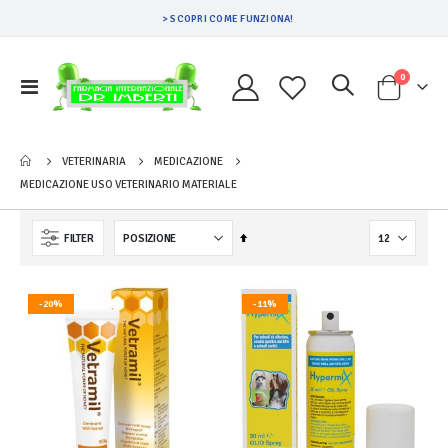
> SCOPRI COME FUNZIONA!
Prodotti
0
Toggle
Cart
Nav
VETERINARIA
MEDICAZIONE
MEDICAZIONE USO VETERINARIO MATERIALE
Imposta
FILTER
la
direzione
decrescente
-20%
-11%