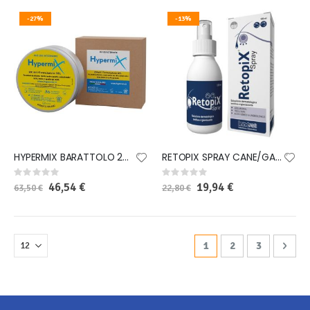
-27%
-13%
HYPERMIX BARATTOLO 200 ML
RETOPIX SPRAY CANE/GATTO 100 ML
Rating:
Rating:
0%
0%
Special
46,54 €
Special
19,94 €
63,50 €
22,80 €
Price
Price
Pagina
Attualmente stai legge
Pagina
Pagina
Pagi
Avan
1
2
3