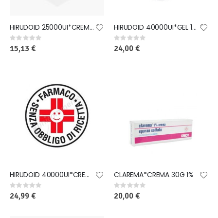
HIRUDOID 25000UI*CREMA 40G
HIRUDOID 40000UI*GEL 100G
Rating:
Rating:
0%
0%
15,13 €
24,00 €
HIRUDOID 40000UI*CREMA 100G
CLAREMA*CREMA 30G 1%
Rating:
Rating:
0%
0%
24,99 €
20,00 €