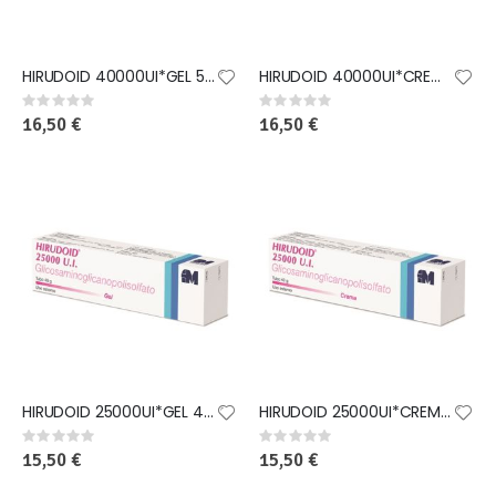
HIRUDOID 40000UI*GEL 50G
HIRUDOID 40000UI*CREMA 50G
Rating:
Rating:
0%
0%
16,50 €
16,50 €
HIRUDOID 25000UI*GEL 40G
HIRUDOID 25000UI*CREMA 40G
Rating:
Rating:
0%
0%
15,50 €
15,50 €