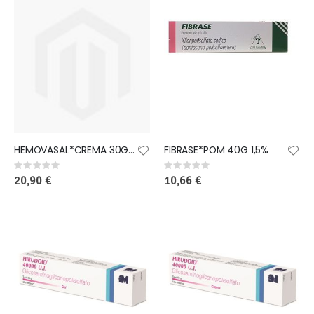
HEMOVASAL*CREMA 30G 1%
FIBRASE*POM 40G 1,5%
Rating:
Rating:
0%
0%
20,90 €
10,66 €