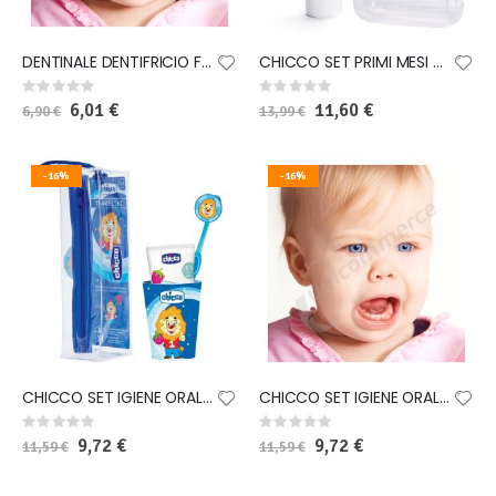
DENTINALE DENTIFRICIO FLUOR + SPAZZOLINO BIMBI 0-6 ANNI
CHICCO SET PRIMI MESI ORAL CARE
Rating:
Rating:
0%
0%
Special
6,01 €
Special
11,60 €
6,90 €
13,99 €
Price
Price
-16%
-16%
CHICCO SET IGIENE ORALE BOY 36M+
CHICCO SET IGIENE ORALE GIRL 36M+
Rating:
Rating:
0%
0%
Special
9,72 €
Special
9,72 €
11,59 €
11,59 €
Price
Price