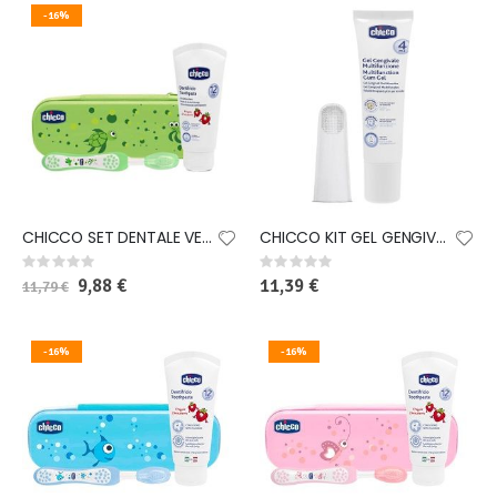
-16%
CHICCO SET DENTALE VERDE CON FLUORO
CHICCO KIT GEL GENGIVALE + DITALE
Rating:
Rating:
0%
0%
Special
9,88 €
11,39 €
11,79 €
Price
-16%
-16%