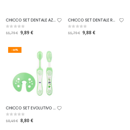
CHICCO SET DENTALE AZZURRO CON FLUORO
CHICCO SET DENTALE ROSA CON FLUORO
Rating:
Rating:
0%
0%
Special
9,89 €
Special
9,88 €
11,79 €
11,79 €
Price
Price
-16%
CHICCO SET EVOLUTIVO ORAL CARE
Rating:
0%
Special
8,80 €
10,49 €
Price