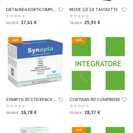
DIETALINEA KORTICOMPLEX FAT SLIM 30 COMPRESSE
RELIVE 2,0 24 TAVOLETTE
Rating:
Rating:
0%
0%
Special
17,41 €
Special
25,91 €
24,90 €
31,40 €
Price
Price
-16%
-14%
SYNAPTA 30 STICKPACK CON EDULCORANTE SENZA GLUTINE E LATTOSIO
CORTISAN 80 COMPRESSE
Rating:
Rating:
0%
0%
Special
16,78 €
Special
28,37 €
20,00 €
33,00 €
Price
Price
-34%