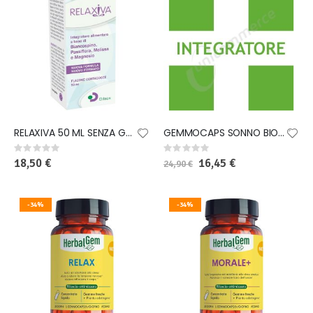
RELAXIVA 50 ML SENZA GLUTINE
GEMMOCAPS SONNO BIO 30 CAPSULE
Rating:
Rating:
0%
0%
18,50 €
Special
16,45 €
24,90 €
Price
-34%
-34%