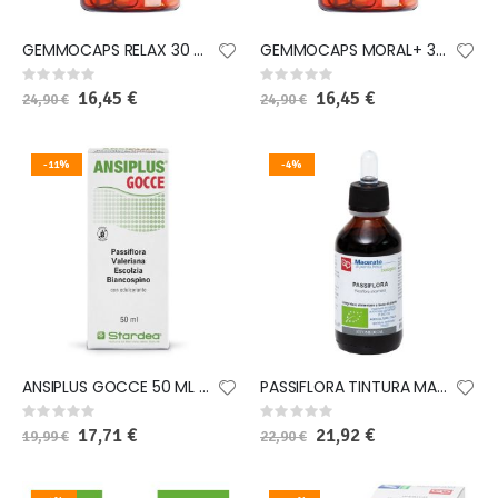
GEMMOCAPS RELAX 30 CAPSULE
GEMMOCAPS MORAL+ 30 CAPSULE
Rating:
Rating:
0%
0%
Special
16,45 €
Special
16,45 €
24,90 €
24,90 €
Price
Price
-11%
-4%
ANSIPLUS GOCCE 50 ML SENZA GLUTINE CON EDULCORANTE SENZA ALCOL
PASSIFLORA TINTURA MADRE 100 ML BIO
Rating:
Rating:
0%
0%
Special
17,71 €
Special
21,92 €
19,99 €
22,90 €
Price
Price