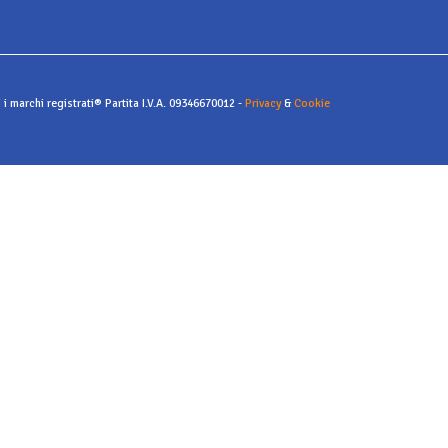
i i marchi registrati® Partita I.V.A. 09346670012 -
Privacy
&
Cookie