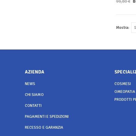
8
99,80 €
Pr
Mostra
AZIENDA
SPECIALI
NEWS
COSMESI
OMEOPATIA
CHI SIAMO
PRODOTTI P
CONTATTI
PAGAMENTI E SPEDIZIONI
RECESSO E GARANZIA