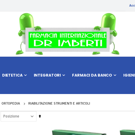
Acc
DIETETICA
INTEGRATORI
FARMACI DA BANCO
IGIEN
ORTOPEDIA
RIABILITAZIONE STRUMENTI E ARTICOLI
Imposta
la
direzione