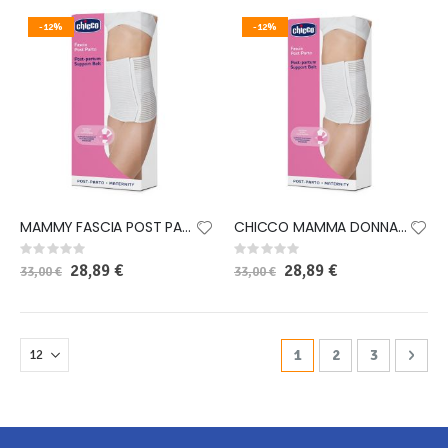
-12%
-12%
MAMMY FASCIA POST PARTO SMALL
CHICCO MAMMA DONNA FASCIA POST PARTO MEDIUM
Rating:
Rating:
0%
0%
Special
28,89 €
Special
28,89 €
33,00 €
33,00 €
Price
Price
Pagina
Attualmente stai legge
Pagina
Pagina
Pagi
Avan
1
2
3