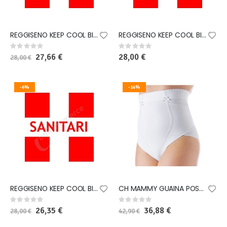
REGGISENO KEEP COOL BIANCO M
REGGISENO KEEP COOL BIANCO L
Rating:
Rating:
0%
0%
Special
27,66 €
28,00 €
28,00 €
Price
-6%
-14%
REGGISENO KEEP COOL BIANCO XL
CH MAMMY GUAINA POST PARTO RE6
Rating:
Rating:
0%
0%
Special
26,35 €
Special
36,88 €
28,00 €
42,90 €
Price
Price