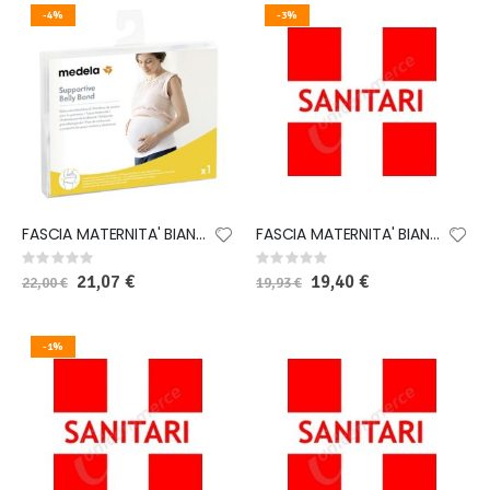
-4%
-3%
FASCIA MATERNITA' BIANCA L
FASCIA MATERNITA' BIANCA M
Rating:
Rating:
0%
0%
Special
21,07 €
Special
19,40 €
22,00 €
19,93 €
Price
Price
-1%