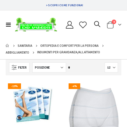
> SCOPRI COME FUNZIONA!
Prodotti
0
Toggle
Cart
Nav
SANITARIA
ORTOPEDIA E COMFORT PER LA PERSONA
INDUMENTI PER GRAVIDANZA/ALLATTAMENTO
ABBIGLIAMENTO
Imposta
FILTER
la
direzione
decrescente
-13%
-4%