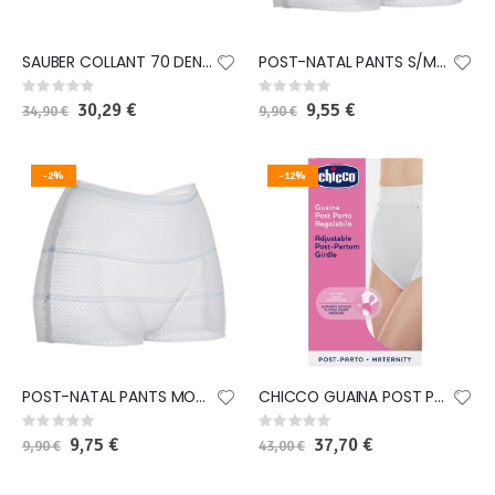
SAUBER COLLANT 70 DENARI PREMAMAN MAGLIA MICRORETE NERO 3 LINEA CLASSICA
POST-NATAL PANTS S/M MONOUSO 4 PEZZI
Rating:
Rating:
0%
0%
Special
30,29 €
Special
9,55 €
34,90 €
9,90 €
Price
Price
-2%
-12%
POST-NATAL PANTS MONOUSO L/XL 4 PEZZI
CHICCO GUAINA POST PARTO REGOLABILE TAGLIA 3
Rating:
Rating:
0%
0%
Special
9,75 €
Special
37,70 €
9,90 €
43,00 €
Price
Price