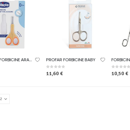
decrescente
CHICCO FORBICINE ARANCIO
PROFAR FORBICINE BABY
FORBICI
Rating:
Rating:
0%
0%
11,60 €
10,50 €