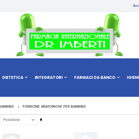
Acc
DIETETICA
INTEGRATORI
FARMACI DA BANCO
IGIEN
 BAMBINO
FORBICINE ANATOMICHE PER BAMBINO
Imposta
la
direzione