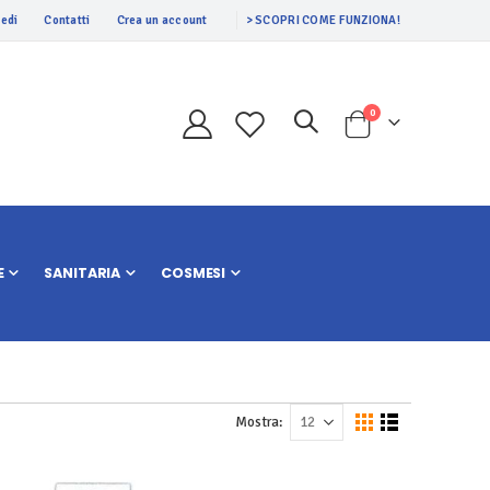
edi
Contatti
Crea un account
> SCOPRI COME FUNZIONA!
Prodotti
0
Cart
E
SANITARIA
COSMESI
Mostra
Mostra
Griglia
Lista
come