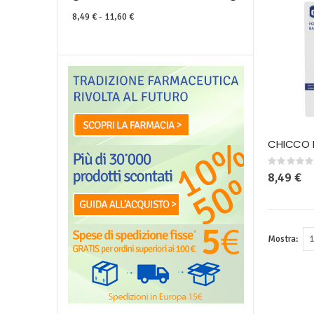
8,49 € - 11,60 €
Rating:
0%
8,49 €
Mostra