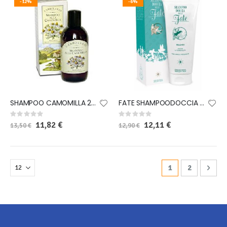
-12%
-6%
SHAMPOO CAMOMILLA 200ML
FATE SHAMPOODOCCIA 200 ML
Rating:
Rating:
0%
0%
Special
11,82 €
Special
12,11 €
13,50 €
12,90 €
Price
Price
Pagina
Attualmente stai
Pagina
Pagi
Avan
1
2