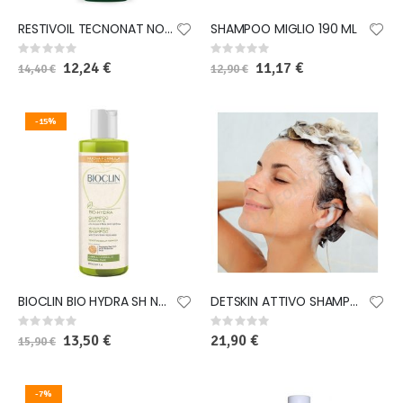
RESTIVOIL TECNONAT NORMALI SHAMPOO 250 ML
SHAMPOO MIGLIO 190 ML
Rating:
Rating:
0%
0%
Special
12,24 €
Special
11,17 €
14,40 €
12,90 €
Price
Price
-15%
BIOCLIN BIO HYDRA SH NORM400ML
DETSKIN ATTIVO SHAMPOODOCCIA 500 ML
Rating:
Rating:
0%
0%
Special
13,50 €
21,90 €
15,90 €
Price
-7%