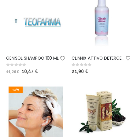
GENISOL SHAMPOO 100 ML
CLINNIX ATTIVO DETERGENTE DERMATOLOGICO 500 ML
Rating:
Rating:
0%
0%
Special
10,47 €
21,90 €
11,26 €
Price
-19%