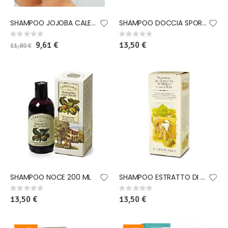
SHAMPOO JOJOBA CALENDULA 200 ML
SHAMPOO DOCCIA SPORT 200 ML
Rating:
Rating:
0%
0%
Special
9,61 €
13,50 €
11,80 €
Price
SHAMPOO NOCE 200 ML
SHAMPOO ESTRATTO DI MIGLIO E SOJA 200 ML
Rating:
Rating:
0%
0%
13,50 €
13,50 €