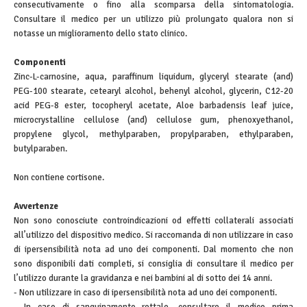
consecutivamente o fino alla scomparsa della sintomatologia.
Consultare il medico per un utilizzo più prolungato qualora non si
notasse un miglioramento dello stato clinico.
Componenti
Zinc-L-carnosine, aqua, paraffinum liquidum, glyceryl stearate (and)
PEG-100 stearate, cetearyl alcohol, behenyl alcohol, glycerin, C12-20
acid PEG-8 ester, tocopheryl acetate, Aloe barbadensis leaf juice,
microcrystalline cellulose (and) cellulose gum, phenoxyethanol,
propylene glycol, methylparaben, propylparaben, ethylparaben,
butylparaben.
Non contiene cortisone.
Avvertenze
Non sono conosciute controindicazioni od effetti collaterali associati
all’utilizzo del dispositivo medico. Si raccomanda di non utilizzare in caso
di ipersensibilità nota ad uno dei componenti. Dal momento che non
sono disponibili dati completi, si consiglia di consultare il medico per
l’utilizzo durante la gravidanza e nei bambini al di sotto dei 14 anni.
- Non utilizzare in caso di ipersensibilità nota ad uno dei componenti.
- In caso di sanguinamento rettale, consultare il medico prima