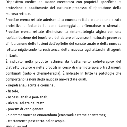
Dispositivo medico ad azione meccanica con proprietà specifiche di
protezione e coadiuvante del naturale processo di riparazione della
mucosa rettale.
Proctilor crema rettale aderisce alla mucosa rettale creando uno strato
protettivo e isolando le zone danneggiate, eritematose o ulcerate.
Proctilor crema rettale diminuisce la sintomatologia algica con una
rapida riduzione del bruciore e del dolore e favorisce il naturale processo
di riparazione delle lesioni dell’epitelio del canale anale e della mucosa
rettale migliorando la resistenza della mucosa agli attacchi di agenti
irritanti.
È indicato nella proctite attinica da trattamento radioterapico del
distretto pelvico e nelle proctiti in corso di chemioterapia o trattamenti
combinati (radio e chemioterapia). È indicato in tutte le patologie che
comportano lesioni della mucosa ano-rettale quali:
- ragadi anali acute e croniche;
- fistole;
- ascessi anali e peri-anali;
- ulcere isolate del retto;
- proctiti di vario genere;
- sindrome varicosa emorroidaria (emorroidi esterne ed interne);
- trattamento post retto-colonscopia.
Nichel tested.