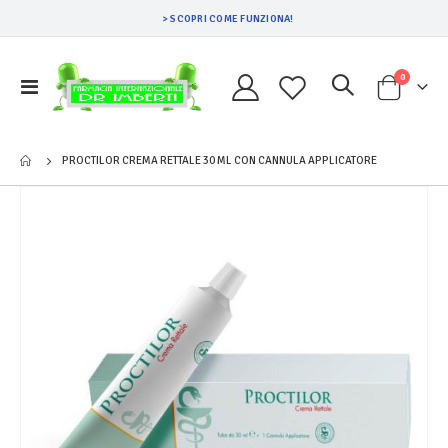
> SCOPRI COME FUNZIONA!
Prodotti
0
Toggle
Cart
Nav
PROCTILOR CREMA RETTALE 30 ML CON CANNULA APPLICATORE
Vai
alla
fine
della
galleria
di
immagini