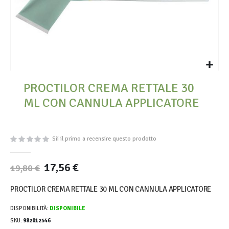
Vai
PROCTILOR CREMA RETTALE 30
all'inizio
della
ML CON CANNULA APPLICATORE
galleria
di
immagini
Sii il primo a recensire questo prodotto
17,56 €
19,80 €
PROCTILOR CREMA RETTALE 30 ML CON CANNULA APPLICATORE
DISPONIBILITÀ:
DISPONIBILE
SKU
982012546