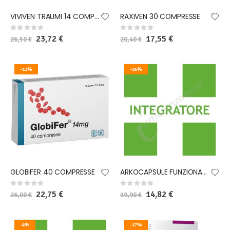
VIVIVEN TRAUMI 14 COMPRESSE
RAXIVEN 30 COMPRESSE
Rating:
Rating:
0%
0%
Special
23,72 €
Special
17,55 €
26,50 €
20,40 €
Price
Price
-13%
-26%
GLOBIFER 40 COMPRESSE
ARKOCAPSULE FUNZIONALITA' MICROCIRCOLO MIRTILLO 40 CAPSULE
Rating:
Rating:
0%
0%
Special
22,75 €
Special
14,82 €
26,00 €
19,90 €
Price
Price
-4%
-17%