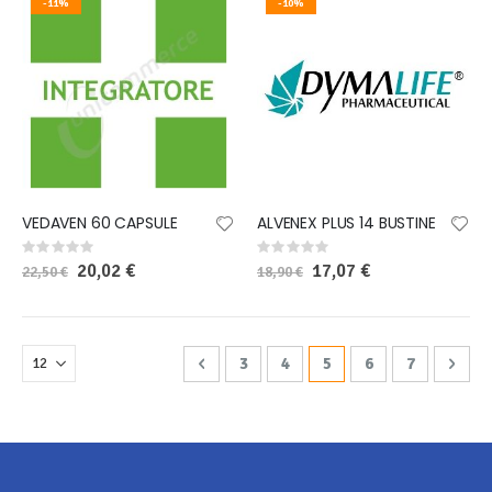
-11%
-10%
VEDAVEN 60 CAPSULE
ALVENEX PLUS 14 BUSTINE
Rating:
Rating:
0%
0%
Special
20,02 €
Special
17,07 €
22,50 €
18,90 €
Price
Price
Pagina
Pagina
Precedente
Pagina
Pagina
Attualmente stai legge
Pagina
Pagina
Pagi
Avan
3
4
5
6
7