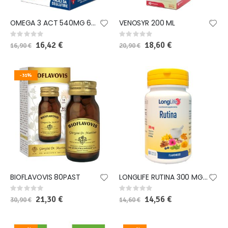
OMEGA 3 ACT 540MG 60 PERLE MINI
VENOSYR 200 ML
Rating:
Rating:
0%
0%
Special
16,42 €
Special
18,60 €
16,90 €
20,90 €
Price
Price
-31%
BIOFLAVOVIS 80PAST
LONGLIFE RUTINA 300 MG 60 COMPRESSE RIVESTITE
Rating:
Rating:
0%
0%
Special
21,30 €
Special
14,56 €
30,90 €
14,60 €
Price
Price